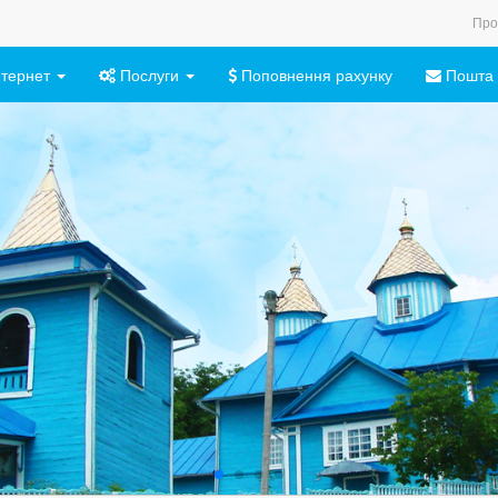
Про
нтернет
Послуги
Поповнення рахунку
Пошта