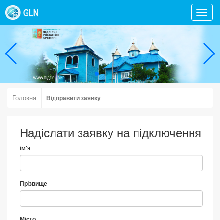
Toggl
navig
Головна
Відправити заявку
Надіслати заявку на підключення
ім'я
Прізвище
Місто