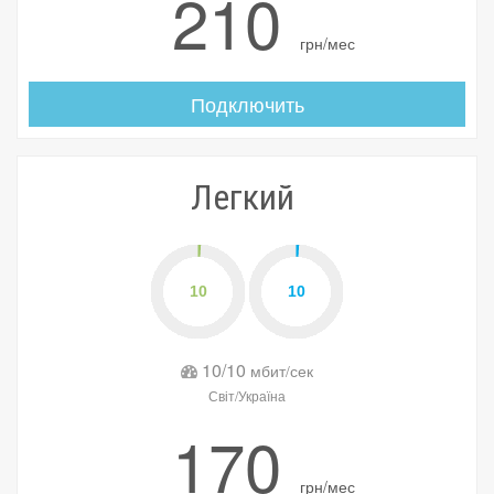
210
грн/мес
Подключить
Легкий
10/10
мбит/сек
Світ/Україна
170
грн/мес