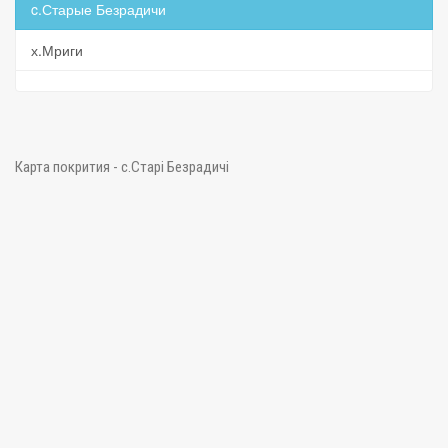
c.Старые Безрадичи
х.Мриги
Карта покрития - c.Старі Безрадичі