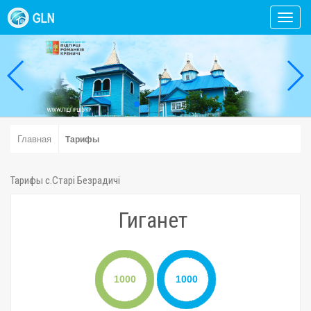
Toggl
navig
Главная
Тарифы
Тарифы c.Старі Безрадичі
Гиганет