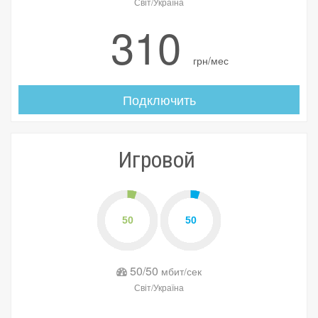
Світ/Україна
310
грн/мес
Подключить
Игровой
50/50
мбит/сек
Світ/Україна