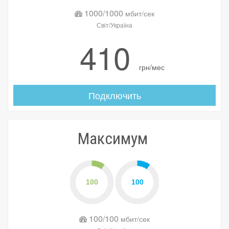
1000/1000
мбит/сек
Світ/Україна
410
грн/мес
Подключить
Максимум
100/100
мбит/сек