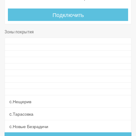
Подключить
Зоны покрытия
c.Нещерив
c.Тарасовка
c.Новые Безрадичи