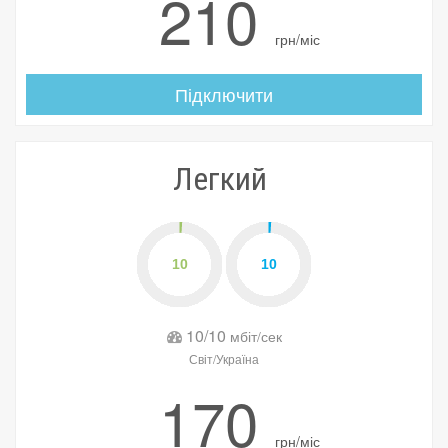
210
грн/міс
Підключити
Легкий
10/10
мбіт/сек
Світ/Україна
170
грн/міс