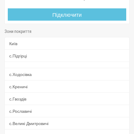
Підключити
Зони покриття
Київ
с.Підгірці
с.Ходосівка
с.Креничі
с.Гвоздів
с.Рославичі
с.Великі Дмитровичі