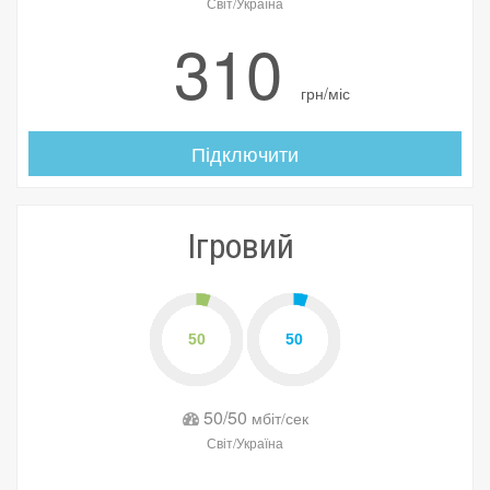
Світ/Україна
310
грн/міс
Підключити
Ігровий
50/50
мбіт/сек
Світ/Україна