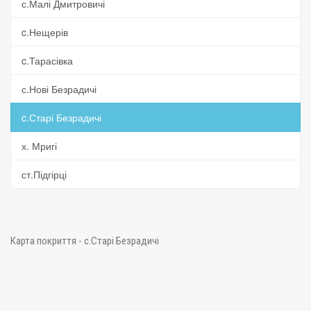
с.Малі Дмитровичі
c.Нещерів
c.Тарасівка
с.Нові Безрадичі
c.Старі Безрадичі
х. Мригі
ст.Підгірці
Карта покриття - c.Старі Безрадичі