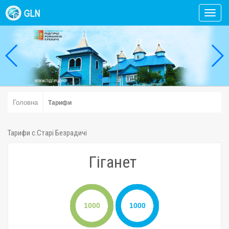
Toggl
navig
Головна
Тарифи
Тарифи c.Старі Безрадичі
Гіганет