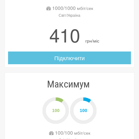
1000/1000
мбіт/сек
Світ/Україна
410
грн/міс
Підключити
Максимум
100/100
мбіт/сек