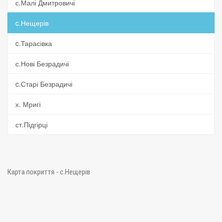
с.Малі Дмитровичі
c.Нещерів
c.Тарасівка
с.Нові Безрадичі
c.Старі Безрадичі
х. Мригі
ст.Підгірці
Карта покриття - c.Нещерів