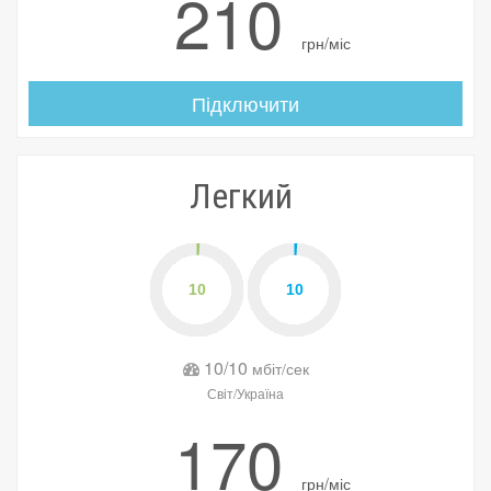
210
грн/міс
Підключити
Легкий
10/10
мбіт/сек
Світ/Україна
170
грн/міс