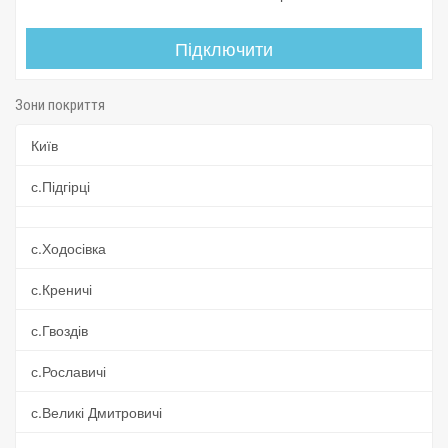
Підключити
Зони покриття
Київ
с.Підгірці
с.Ходосівка
с.Креничі
с.Гвоздів
с.Рославичі
с.Великі Дмитровичі