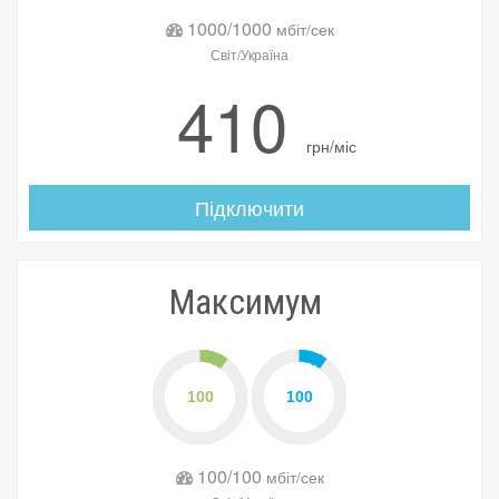
1000/1000
мбіт/сек
Світ/Україна
410
грн/міс
Підключити
Максимум
100/100
мбіт/сек