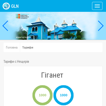
Toggl
navig
Головна
Тарифи
Тарифи c.Нещерів
Гіганет