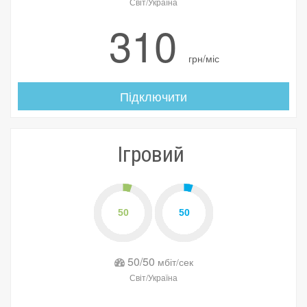
Світ/Україна
310
грн/міс
Підключити
Ігровий
50/50
мбіт/сек
Світ/Україна