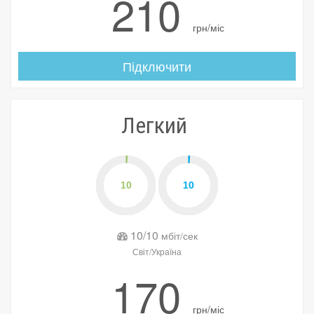
210
грн/міс
Підключити
Легкий
10/10
мбіт/сек
Світ/Україна
170
грн/міс