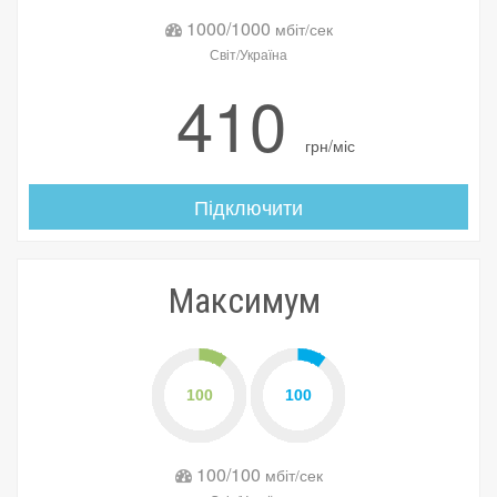
1000/1000
мбіт/сек
Світ/Україна
410
грн/міс
Підключити
Максимум
100/100
мбіт/сек