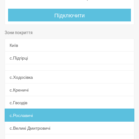
Підключити
Зони покриття
Київ
с.Підгірці
с.Ходосівка
с.Креничі
с.Гвоздів
с.Рославичі
с.Великі Дмитровичі