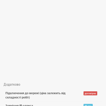
Додатково
Підключення до мережі (ціна залежить від
договірна
складності робіт)
Зовнішня IP-адреса
50 грн