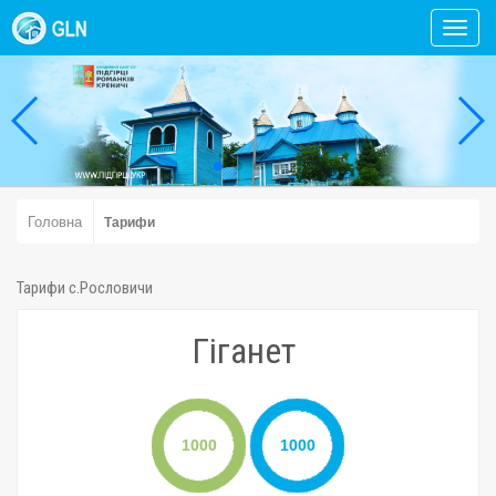
Toggl
navig
Головна
Тарифи
Тарифи с.Рословичи
Гіганет