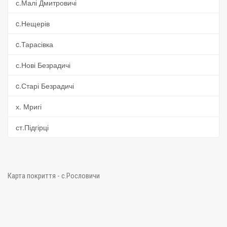
с.Малі Дмитровичі
c.Нещерів
c.Тарасівка
с.Нові Безрадичі
c.Старі Безрадичі
х. Мригі
ст.Підгірці
Карта покриття - с.Рословичи