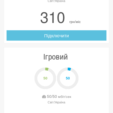
Світ/Україна
310
грн/міс
Підключити
Ігровий
50/50
мбіт/сек
Світ/Україна