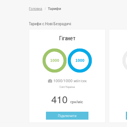
Головна
Тарифи
Тарифи с.Нові Безрадичі
Гіганет
1000/1000
мбіт/сек
Світ/Україна
410
грн/міс
Підключити