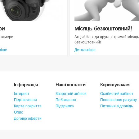
ри
Місяць безкоштовний!
 камери
Акція! Наведи друга, отримай місяць
безкоштовний!
ніше
Детальніше
Інформація
Наші контакти
Користувачам
Інтернет
Зворотній зв'язок
Особистий кабінет
Підключення
Побажання
Поповнення рахунку
Карта покриття
Підтримка
Питання відповідь
Опис
Договір оферти