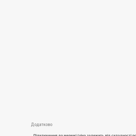
Додатково
Підключення до мережі (ціна залежить від складності ро