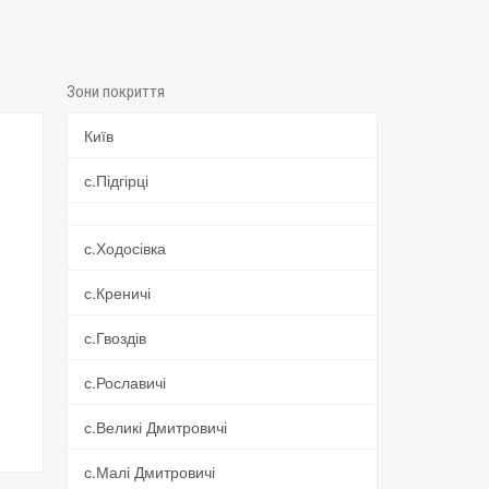
Зони покриття
Київ
с.Підгірці
с.Ходосівка
с.Креничі
с.Гвоздів
с.Рославичі
с.Великі Дмитровичі
с.Малі Дмитровичі