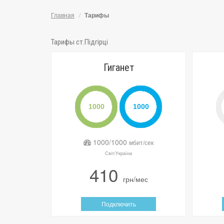
Главная
Тарифы
Тарифы ст.Підгірці
Гиганет
1000/1000
мбит/сек
Світ/Україна
410
грн/мес
Подключить