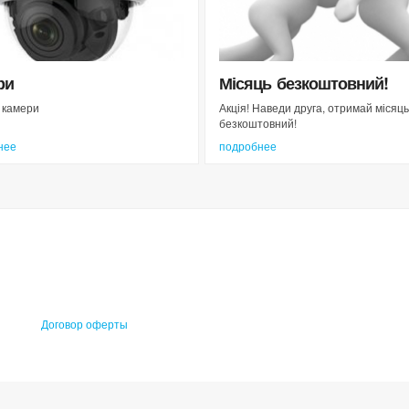
ри
Місяць безкоштовний!
 камери
Акція! Наведи друга, отримай місяць
безкоштовний!
нее
подробнее
Договор оферты