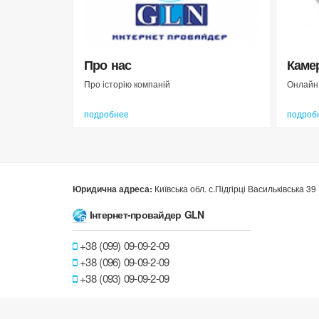
Про нас
Каме
Про історію компаній
Онлайн
подробнее
подроб
Київська обл. с.Підгірці Васильківська 39
Юридична адреса:
Інтернет-провайдер GLN
+38 (099) 09-09-2-09
+38 (096) 09-09-2-09
+38 (093) 09-09-2-09