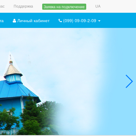
нас
Поддержка
UA
Заявка на подключение
та
Личный кабинет
(099) 09-09-2-09