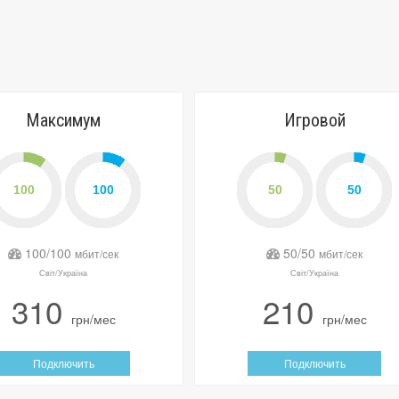
Максимум
Игровой
100/100
50/50
мбит/сек
мбит/сек
Світ/Україна
Світ/Україна
310
210
грн/мес
грн/мес
Подключить
Подключить