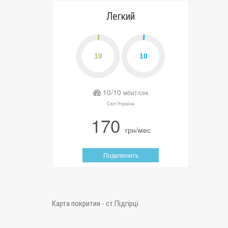
Легкий
10/10
мбит/сек
Світ/Україна
170
грн/мес
Подключить
Карта покрития - ст.Підгірці