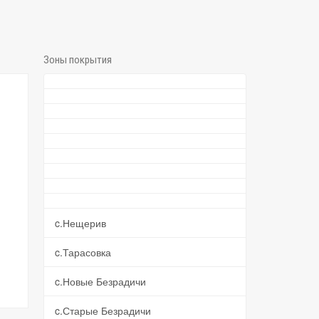
Зоны покрытия
c.Нещерив
c.Тарасовка
c.Новые Безрадичи
c.Старые Безрадичи